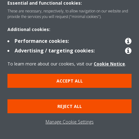
Essential and functional cookies:
These are necessary, respectively, to allow navigation on our website and
provide the services you will request ("minimal cookies").
Solutions
Additional cookies:
Performance cookies:
Contact
Advertising / targeting cookies:
To learn more about our cookies, visit our
Cookie Notice
.
Products
ACCEPT ALL
Copyright © Daikin
Legal notice/Imprint
Cookie notice
Data Protection Policy
REJECT ALL
Corporate ethics
Terms & Conditions
Data Act
Manage Cookie Settings