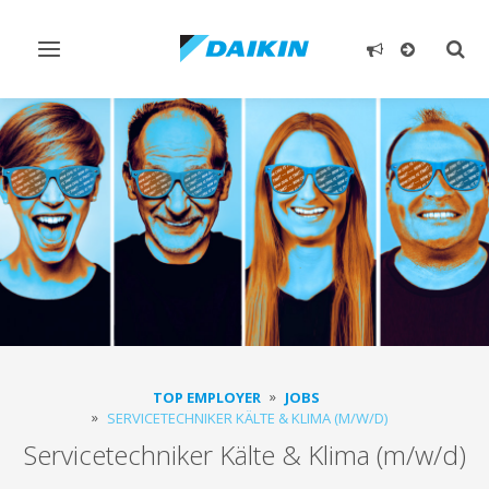
Toggle
Togg
navigation
sear
TOP EMPLOYER
JOBS
SERVICETECHNIKER KÄLTE & KLIMA (M/W/D)
Servicetechniker Kälte & Klima (m/w/d)