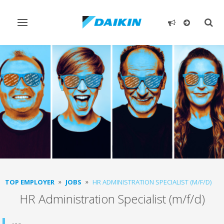
Toggle
Togg
navigation
sear
TOP EMPLOYER
JOBS
HR ADMINISTRATION SPECIALIST (M/F/D)
HR Administration Specialist (m/f/d)