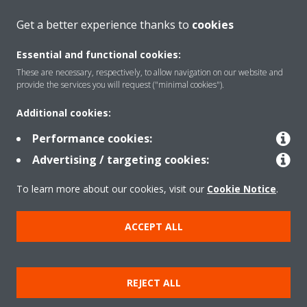
Get a better experience thanks to
cookies
About Daikin
Essential and functional cookies:
These are necessary, respectively, to allow navigation on our website and
provide the services you will request ("minimal cookies").
Solutions
Additional cookies:
Performance cookies:
Contact
Advertising / targeting cookies:
To learn more about our cookies, visit our
Cookie Notice
.
Products
ACCEPT ALL
Copyright © Daikin
Legal notice/Imprint
Cookie notice
Data Protection Policy
REJECT ALL
Corporate ethics
Terms & Conditions
Data Act