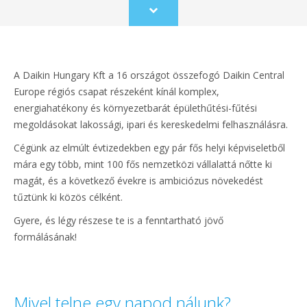
Scroll
to
content
A Daikin Hungary Kft a 16 országot összefogó Daikin Central
Europe régiós csapat részeként kínál komplex,
energiahatékony és környezetbarát épülethűtési-fűtési
megoldásokat lakossági, ipari és kereskedelmi felhasználásra.
Cégünk az elmúlt évtizedekben egy pár fős helyi képviseletből
mára egy több, mint 100 fős nemzetközi vállalattá nőtte ki
magát, és a következő évekre is ambiciózus növekedést
tűztünk ki közös célként.
Gyere, és légy részese te is a fenntartható jövő
formálásának!
Mivel telne egy napod nálunk?