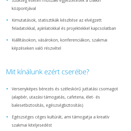
Szükség esetén műszaki egyeztetések a Daikin
központjával
Kimutatások, statisztikák készítése az elvégzett
feladatokkal, ajánlatokkal és projektekkel kapcsolatban
Kiállításokon, vásárokon, konferenciákon, szakmai
képzéseken való részvétel
Mit kínálunk ezért cserébe?
Versenyképes bérezés és széleskörű juttatási csomagot
(alapbér, utazási támogatás, cafeteria, élet- és
balesetbiztosítás, egészségbiztosítás)
Egészséges céges kultúrát, ami támogatja a kreatív
szakmai kiteljesedést