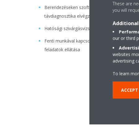
These are nec
Berendezéseken szoftveres beavatkozások,
you will requ
távdiagnosztika elvégzése
Additional
Hatósági szivárgásvizsgálatok elvégzése
Performa
our or third 
Fenti munkával kapcsolatos adminisztrációs
Advertis
feladatok ellátása
websites more
advertising 
To learn mor
ACCEPT