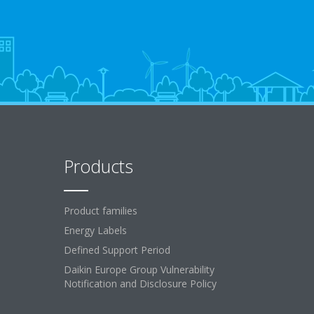
Products
Product families
Energy Labels
Defined Support Period
Daikin Europe Group Vulnerability
Notification and Disclosure Policy