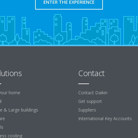
ENTER THE EXPERIENCE
lutions
Contact
your home
Contact Daikin
l
Get support
ce & Large buildings
Suppliers
ure
International Key Accounts
ls
ess cooling