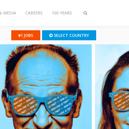
& MEDIA
CAREERS
100 YEARS
Toggle
search
JOBS
SELECT COUNTRY