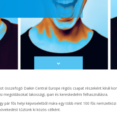
Scroll
to
content
ot összefogó Daikin Central Europe régiós csapat részeként kínál k
si megoldásokat lakossági, ipari és kereskedelmi felhasználásra.
y pár fős helyi képviseletből mára egy több mint 100 fős nemzetközi v
övekedést tűztünk ki közös célként.