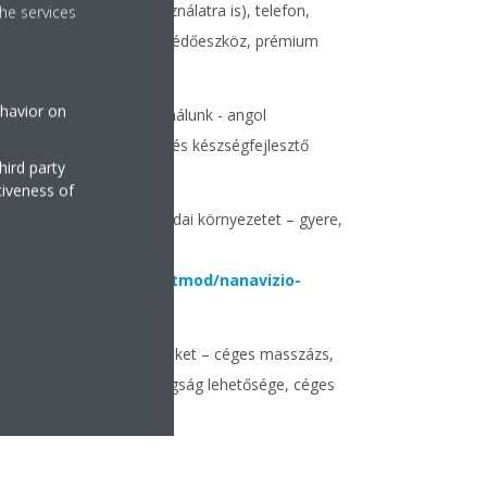
Céges autó (magánhasználatra is), telefon,
he services
laptop, munkaruha és védőeszköz, prémium
szerszámok biztosítása
ehavior on
Tanulási lehetőséget kínálunk - angol
nyelvoktatás, szakmai- és készségfejlesztő
hird party
képzések
tiveness of
Inspiráló, kutyabarát irodai környezetet – gyere,
nézz szét nálunk:
https://player.hu/eletmod/nanavizio-
daikin-iroda
Well-being orientált elveket – céges masszázs,
gyümölcsnap, AYCM tagság lehetősége, céges
futóversenyek