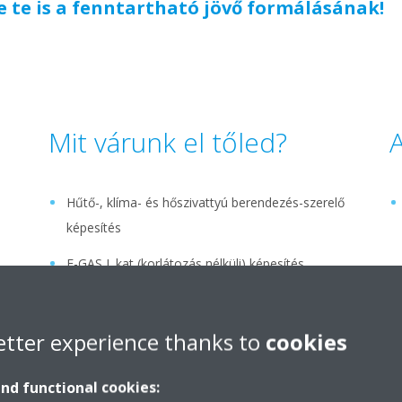
se te is a fenntartható jövő formálásának!
Mit várunk el tőled?
A
Hűtő-, klíma- és hőszivattyú berendezés-szerelő
képesítés
F-GAS I. kat (korlátozás nélküli) képesítés
Felhasználói szintű számítógépes ismeretek
(word, excel, hálózatkezelési alapok)
etter experience thanks to
cookies
B-kategóriás jogosítvány
and functional cookies:
Minimum 1-3 éves szakmai tapasztalat