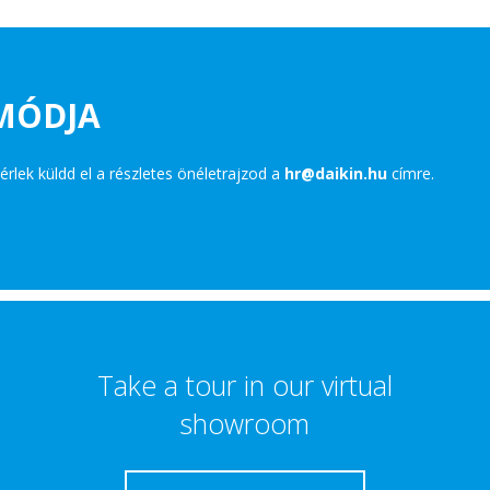
 MÓDJA
érlek küldd el a részletes önéletrajzod a
hr@daikin.hu
címre.
Take a tour in our virtual
showroom