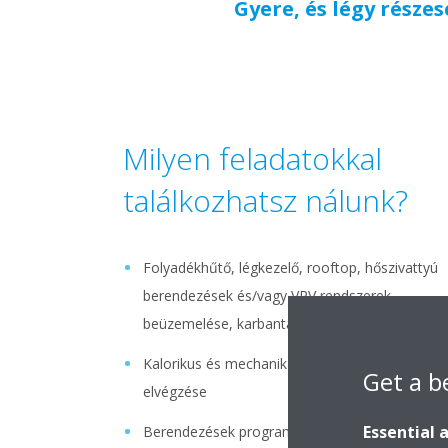
Gyere, és légy része
Milyen feladatokkal
találkozhatsz nálunk?
Folyadékhűtő, légkezelő, rooftop, hőszivattyú
berendezések és/vagy VRV rendszerek
beüzemelése, karbantartása és javítása
Kalorikus és mechanikai jellegű javítások
Get a b
elvégzése
Essential 
Berendezések programozása, paraméterezése