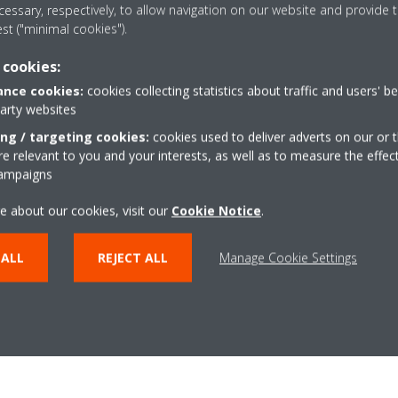
essary, respectively, to allow navigation on our website and provide t
est ("minimal cookies").
Önálló munkavégzés és jó problémamegoldó
képesség
 cookies:
nce cookies:
cookies collecting statistics about traffic and users' b
Előnyt jelent:
party websites
ing / targeting cookies:
cookies used to deliver adverts on our or t
 relevant to you and your interests, as well as to measure the effec
campaigns
Villanyszerelői és/vagy épületgépész képesítés és
gyakorlat
e about our cookies, visit our
Cookie Notice
.
Távfelügyeleti rendszer kezelésében szerzett
 ALL
REJECT ALL
Manage Cookie Settings
tapasztalat
Angol nyelvtudás