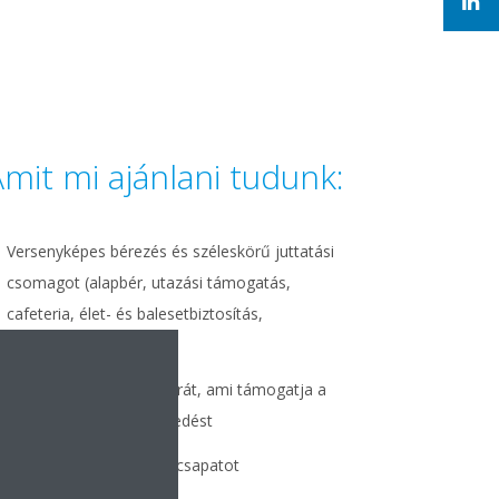
mit mi ajánlani tudunk:
Versenyképes bérezés és széleskörű juttatási
csomagot (alapbér, utazási támogatás,
cafeteria, élet- és balesetbiztosítás,
egészségbiztosítás)
Egészséges céges kultúrát, ami támogatja a
kreatív szakmai kiteljesedést
Karakteres, összetartó csapatot