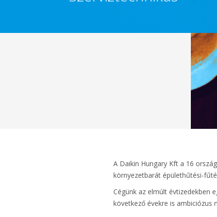
A Daikin Hungary Kft a 16 ország
környezetbarát épülethűtési-fűté
Cégünk az elmúlt évtizedekben eg
következő évekre is ambiciózus n