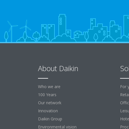
About Daikin
So
Who we are
For 
100 Years
Retai
Our network
Offi
Innovation
Leis
Daikin Group
Hote
Environmental vision
Proc